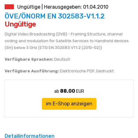
Ungültige | Herausgegeben: 01.04.2010
JEN (JPY)
eshop@technormen.de
ÖVE/ÖNORM EN 302583-V1.1.2
Ungültige
RUBL (RUB)
Digital Video Broadcasting (DVB) - Framing Structure, channel
coding and modulation for Satellite Services to Handheld devices
DOLAR (USD)
(SH) below 3 GHz (ETSI EN 302583 V1.1.2 (2010-02))
Verfügbare Sprachen:
Deutsch
Verfügbare Ausführung:
Elektronische PDF, Gedruckt
88.00
ab
EUR
im E-Shop anzeigen
Detailinformationen