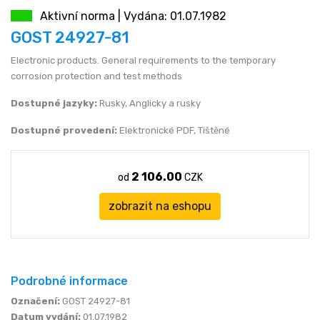
Aktivní norma | Vydána: 01.07.1982
JEN (JPY)
eshop@normservis.cz
GOST 24927-81
Electronic products. General requirements to the temporary
RUBL (RUB)
corrosion protection and test methods
DOLAR (USD)
Dostupné jazyky:
Rusky, Anglicky a rusky
Dostupné provedení:
Elektronické PDF, Tištěné
2 106.00
od
CZK
zobrazit na eshopu
Podrobné informace
Označení:
GOST 24927-81
Datum vydání:
01.07.1982