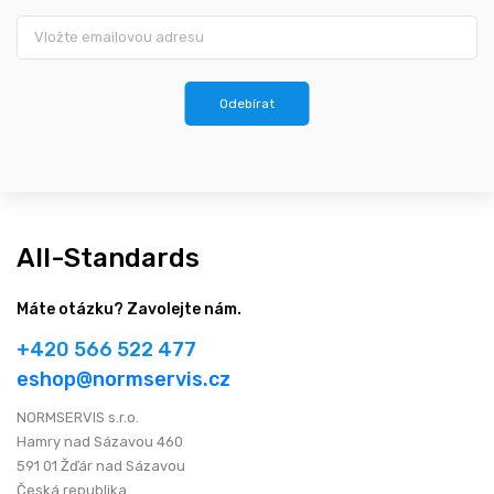
Odebírat
All-Standards
Máte otázku? Zavolejte nám.
+420 566 522 477
eshop@normservis.cz
NORMSERVIS s.r.o.
Hamry nad Sázavou 460
591 01 Žďár nad Sázavou
Česká republika